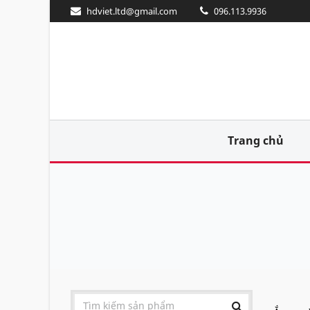
hdviet.ltd@gmail.com
096.113.9936
Trang chủ