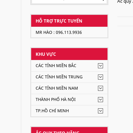
Ắc quy 
HỖ TRỢ TRỰC TUYẾN
MR HÀO : 096.113.9936
KHU VỰC
CÁC TỈNH MIỀN BẮC
CÁC TỈNH MIỀN TRUNG
CÁC TỈNH MIỀN NAM
THÀNH PHỐ HÀ NỘI
TP.HỒ CHÍ MINH
ẮC QUY THEO HÃNG