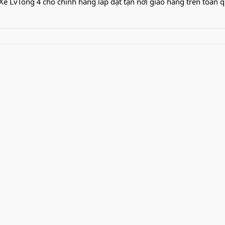
Xe LvTong 4 chỗ chính hãng lắp đặt tận nơi giao hàng trên toàn 