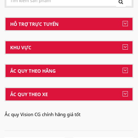
HỖ TRỢ TRỰC TUYẾN
KHU VỰC
ẮC QUY THEO HÃNG
ẮC QUY THEO XE
Ắc quy Vision CG chính hãng giá tốt