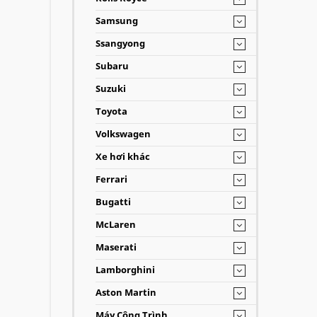
Samsung
Ssangyong
Subaru
Suzuki
Toyota
Volkswagen
Xe hơi khác
Ferrari
Bugatti
McLaren
Maserati
Lamborghini
Aston Martin
Máy Công Trình