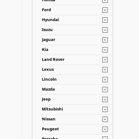
Ford
Hyundai
Isuzu
Jaguar
Kia
Land Rover
Lexus
Lincoln
Mazda
Jeep
Mitsubishi
Nissan
Peugeot
Porsche