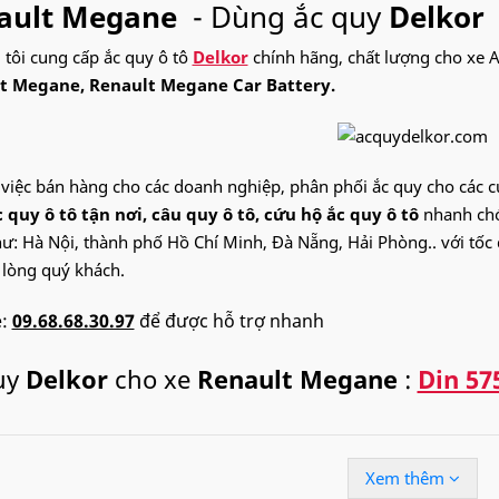
ault Megane
- Dùng ắc quy
Delkor
 tôi cung cấp ắc quy ô tô
Delkor
chính hãng, chất lượng cho xe 
t Megane, Renault Megane Car Battery.
 việc bán hàng cho các doanh nghiệp, phân phối ắc quy cho các 
 quy ô tô tận nơi
, câu quy ô tô, cứu hộ ắc quy ô tô
nhanh chón
: Hà Nội, thành phố Hồ Chí Minh, Đà Nẵng, Hải Phòng.. với tốc đ
 lòng quý khách.
e:
09.68.68.30.97
để được hỗ trợ nhanh
uy
Delkor
cho xe
Renault Megane
:
Din 57
Xem thêm