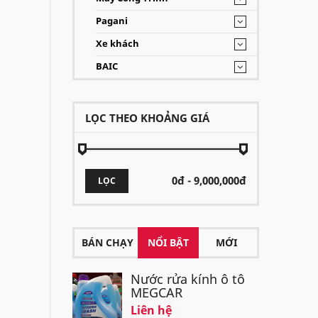
Pagani
Xe khách
BAIC
LỌC THEO KHOẢNG GIÁ
LỌC
BÁN CHẠY
NỔI BẬT
MỚI
Nước rửa kính ô tô
MEGCAR
Liên hệ