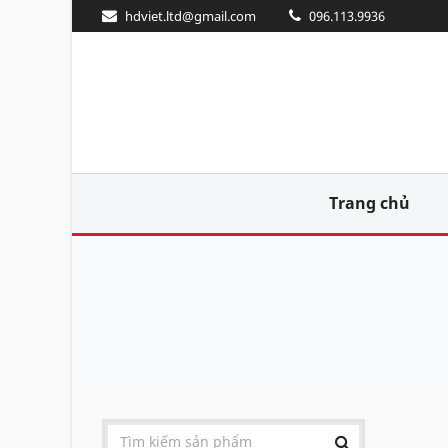
hdviet.ltd@gmail.com
096.113.9936
Trang chủ