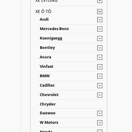
XE LVTONG
XE Ô TÔ
Audi
Mercedes Benz
Koenigsegg
Bentley
Acura
Vinfast
BMW
Cadillac
Chevrolet
Chrysler
Daewoo
W Motors
Honda