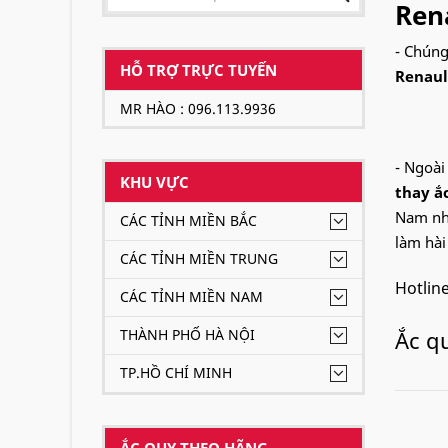
Ren
- Chúng
HỖ TRỢ TRỰC TUYẾN
Renaul
MR HÀO : 096.113.9936
- Ngoài
KHU VỰC
thay ắc
Nam như
CÁC TỈNH MIỀN BẮC
làm hài
CÁC TỈNH MIỀN TRUNG
Hotlin
CÁC TỈNH MIỀN NAM
THÀNH PHỐ HÀ NỘI
Ắc q
TP.HỒ CHÍ MINH
ẮC QUY THEO HÃNG