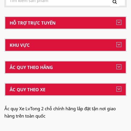
HỖ TRỢ TRỰC TUYẾN
KHU VỰC
ẮC QUY THEO HÃNG
ẮC QUY THEO XE
Ắc quy Xe LvTong 2 chỗ chính hãng lắp đặt tận nơi giao
hàng trên toàn quốc