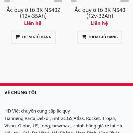
Ắc quy ô tô 3K NS40Z
Ắc quy ô tô 3K NS40
(12v-35Ah)
(12v-32Ah)
Liên hệ
Liên hệ
THÊM GIỎ HÀNG
THÊM GIỎ HÀNG
VỀ CHÚNG TÔI
HD Việt chuyên cung cấp ắc quy
Tianneng,Varta,Delkor,Emtrac,GS,Atlas, Rocket, Trojan,
Vison, Globe, US,Long, newmax.. chính hãng giá rẻ tại Hà
Nội, tp HCM, Đà Nẵng, Hải Phòng, Nam Định, Vĩnh Phúc,