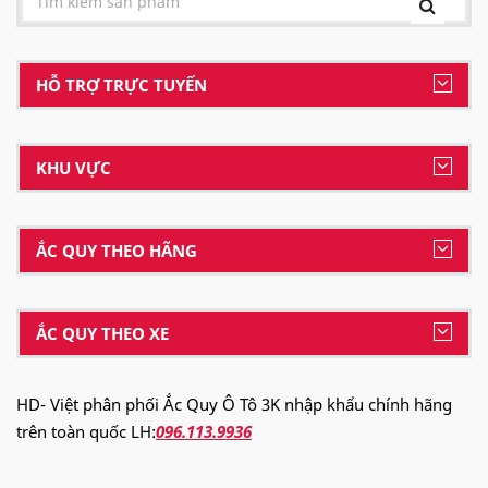
HỖ TRỢ TRỰC TUYẾN
KHU VỰC
ẮC QUY THEO HÃNG
ẮC QUY THEO XE
HD- Việt phân phối Ắc Quy Ô Tô 3K nhập khẩu chính hãng
trên toàn quốc LH:
096.113.9936