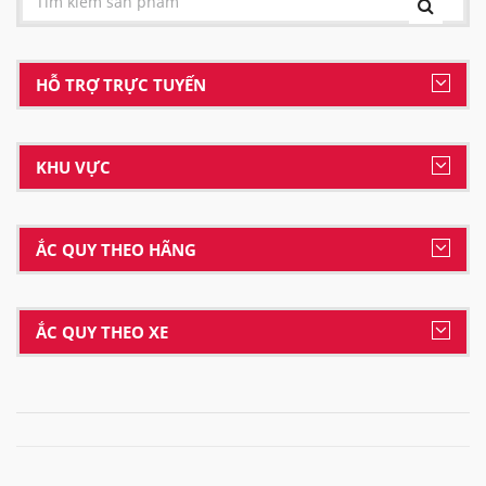
HỖ TRỢ TRỰC TUYẾN
KHU VỰC
ẮC QUY THEO HÃNG
ẮC QUY THEO XE