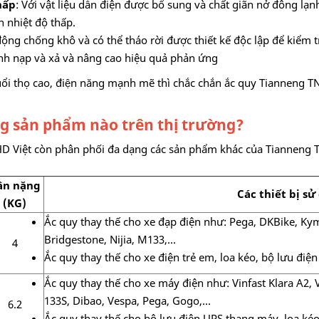
hấp
: Với vật liệu dẫn điện được bổ sung và chất giãn nở đông lạn
 nhiệt độ thấp.
động chống khô và có thể tháo rời được thiết kế độc lập để kiểm
ình nạp và xả và nâng cao hiệu quả phản ứng
tuổi thọ cao, điện năng mạnh mẽ thì chắc chắn ắc quy Tianneng TNE
g sản phẩm nào trên thị trường?
HD Việt còn phân phối đa dạng các sản phẩm khác của Tianneng T
ân nặng
Các thiết bị sử
(KG)
Ắc quy thay thế cho xe đạp điện như: Pega, DKBike, Kym
Bridgestone, Nijia, M133,...
4
Ắc quy thay thế cho xe điện trẻ em, loa kéo, bộ lưu điện
Ắc quy thay thế cho xe máy điện như: Vinfast Klara A2, V
133S, Dibao, Vespa, Pega, Gogo,...
6.2
Ắc quy thay thế cho bộ lưu điện UPS thang máy, loa kéo,