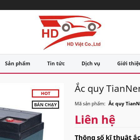
Sản phẩm
Tin tức
Dịch vụ
Giới thiệ
Ắc quy TianNe
HOT
Mã sản phẩm:
Ắc quy TianN
BÁN CHẠY
Liên hệ
Thông số kĩ thuật ắ