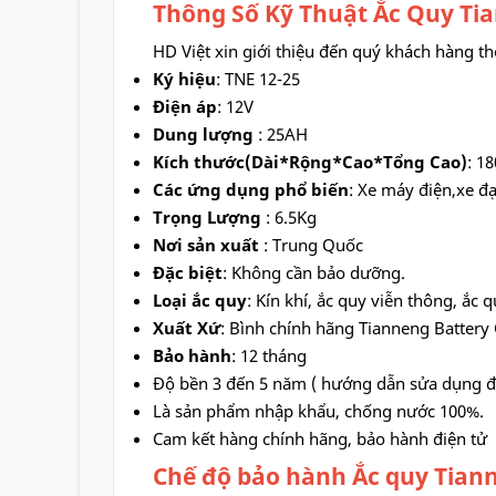
Thông Số Kỹ Thuật Ắc Quy Ti
HD Việt xin giới thiệu đến quý khách hàng t
Ký hiệu
: TNE 12-25
Điện áp
: 12V
Dung lượng
: 25AH
Kích thước(Dài*Rộng*Cao*Tổng Cao)
: 1
Các ứng dụng phổ biến
: Xe máy điện,xe đạ
Trọng Lượng
: 6.5Kg
Nơi sản xuất
: Trung Quốc
Đặc biệt
: Không cần bảo dưỡng.
Loại ắc quy
: Kín khí, ắc quy viễn thông, ắ
Xuất Xứ
: Bình chính hãng Tianneng Batter
Bảo hành
: 12 tháng
Độ bền 3 đến 5 năm ( hướng dẫn sửa dụng đ
Là sản phẩm nhập khẩu, chống nước 100%.
Cam kết hàng chính hãng, bảo hành điện tử
Chế độ bảo hành Ắc quy Tian