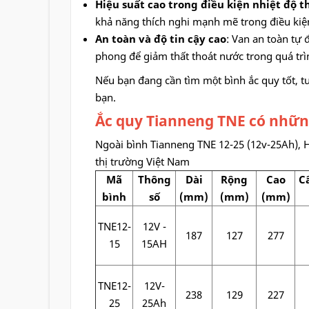
Hiệu suất cao trong điều kiện nhiệt độ t
khả năng thích nghi mạnh mẽ trong điều kiện
An toàn và độ tin cậy cao
: Van an toàn tự 
phong để giảm thất thoát nước trong quá tr
Nếu bạn đang cần tìm một bình ắc quy tốt, 
bạn.
Ắc quy Tianneng TNE có nhữn
Ngoài bình Tianneng TNE 12-25 (12v-25Ah), 
thị trường Việt Nam
Mã
Thông
Dài
Rộng
Cao
C
bình
số
(mm)
(mm)
(mm)
TNE12-
12V -
187
127
277
15
15AH
TNE12-
12V-
238
129
227
25
25Ah