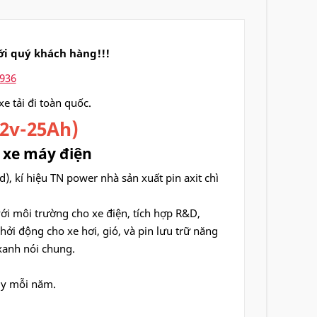
ới quý khách hàng!!!
9936
e tải đi toàn quốc.
12v-25Ah)
, xe máy điện
, kí hiệu TN power nhà sản xuất pin axit chì
ới môi trường cho xe điện, tích hợp R&D,
ởi động cho xe hơi, gió, và pin lưu trữ năng
xanh nói chung.
uy mỗi năm.