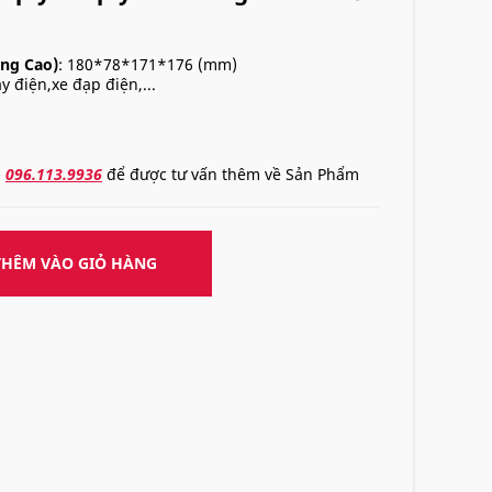
ng Cao)
: 180*78*171*176 (mm)
y điện,xe đạp điện,...
-
096.113.9936
để được tư vấn thêm về Sản Phẩm
THÊM VÀO GIỎ HÀNG