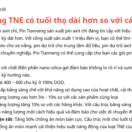
trời
g TNE có tuổi thọ dài hơn so với c
xit chì, Pin Tianneng sản xuất pin axit chì đáng tin cậy với hi
 dài hơn. Với công suất sản xuất 1 triệu đơn vị, bạn có thể tìm th
éo cho xe nâng, pin dự trữ cho trung tâm dữ liệu, pin dự trữ axit
hì chuyên nghiệp, Pin Tianneng có thể cung cấp cho bạn các gói pin
p với chất điện phân nano-silica gel đảm bảo không lo rò rỉ và sư
t kỳ hướng nào.
ạt 400 ~ 600 chu kỳ ở 100% DOD.
 cấp bằng sáng chế với khả năng sử dụng cao của hoạt chất, cải thi
ung lượng cao hơn 5% - 10% so với các sản phẩm cùng loại
ăng lượng tăng 10% so với các hãng khác. Với cấu trúc bằng sáng 
 độ năng lượng một cách hiệu quả và đảm bảo cho việc di chuyển 
ện tốt
: Tăng 50% chống ăn mòn bản cực. Cấu trúc mới cho lưới 
ống ăn mòn mạnh cải thiện hiệu suất năng động của loạt TNE của 