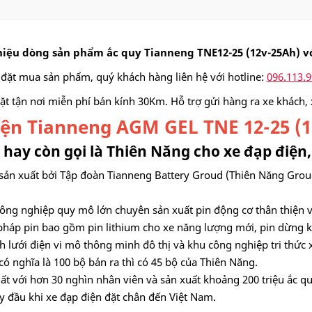
thiệu dòng sản phẩm ắc quy Tianneng TNE12-25 (12v-25Ah) v
đặt mua sản phẩm, quý khách hàng liên hệ với hotline:
096.113.
ặt tận nơi miễn phí bán kính 30Km. Hỗ trợ gửi hàng ra xe khách, x
điện Tianneng AGM GEL TNE 12-25 (
hay còn gọi là Thiên Năng cho xe đạp điện
ản xuất bởi Tập đoàn Tianneng Battery Groud (Thiên Năng Groud)
ông nghiệp quy mô lớn chuyên sản xuất pin động cơ thân thiện v
 pháp pin bao gồm pin lithium cho xe năng lượng mới, pin dừng kh
h lưới điện vi mô thông minh đô thị và khu công nghiệp tri thức 
ó nghĩa là 100 bộ bán ra thì có 45 bộ của Thiên Năng.
t với hơn 30 nghìn nhân viên và sản xuất khoảng 200 triệu ắc q
 đầu khi xe đạp điện đặt chân đến Việt Nam.