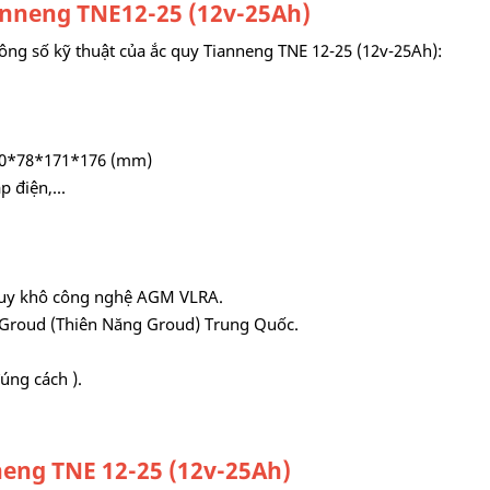
anneng TNE12-25 (12v-25Ah)
hông số kỹ thuật của ắc quy Tianneng TNE 12-25 (12v-25Ah):
80*78*171*176 (mm)
p điện,...
c quy khô công nghệ AGM VLRA.
y Groud (Thiên Năng Groud) Trung Quốc.
úng cách ).
neng TNE 12-25 (12v-25Ah)