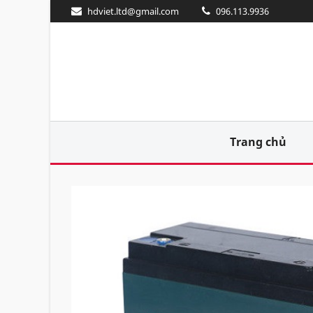
hdviet.ltd@gmail.com
096.113.9936
Trang chủ