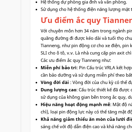
Hệ thống dự phòng gia đ́nh và văn phòng.
Sử dụng cho hệ thống điện năng lượng mặt 
Ưu điểm ắc quy Tiannen
Với chuyên môn hơn 34 năm trong ngành pin a
quãng đường đi được kéo dài và tuổi thọ chu kỳ
Tianneng, như pin động cơ cho xe điện, pin k
SLI cho ô tô, v.v. Là nhà cung cấp pin axit c
Các ưu điểm ắc quy Tianneng như:
Miễn phí bảo trì
: Pin Cấu trúc VRLA kết hợ
cần bảo dưỡng và sử dụng miễn phí theo bấ
Vòng đời dài
: Vòng đời của chu kỳ có thể đ
Dung lượng cao
: Cấu trúc thiết kế đã được
sử dụng của không gian bên trong ắc quy, d
Hiệu năng hoạt động mạnh mẽ
: Mật độ n
chì), loại pin động lực này có thể tăng mật
Khả năng giảm thiểu ăn mòn của lưới đi
sáng chế với độ dẫn điện cao và khả năng ch