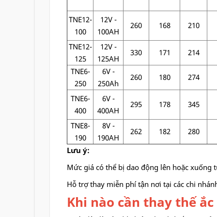
TNE12-
12V -
260
168
210
100
100AH
TNE12-
12V -
330
171
214
125
125AH
TNE6-
6V -
260
180
274
250
250Ah
TNE6-
6V -
295
178
345
400
400AH
TNE8-
8V -
262
182
280
190
190AH
Lưu ý:
Mức giá có thể bị dao động lên hoặc xuống tuỳ
Hỗ trợ thay miễn phí tận nơi tại các chi nhá
Khi nào cần thay thế ắc