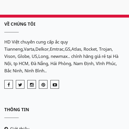
VỀ CHÚNG TÔI
Model No:
LT-A2
Motor:
48V/4KW
Bình điện:
Tianneng TNE 8-190
HD Việt chuyên cung cấp ắc quy
(6 bình)
Tianneng,Varta,Delkor,Emtrac,GS,Atlas, Rocket, Trojan,
Bộ sạc:
sạc tự động
Vison, Globe, US,Long, newmax.. chính hãng giá rẻ tại Hà
Bộ truyền động:
12.31:1
Nội, tp HCM, Đà Nẵng, Hải Phòng, Nam Định, Vĩnh Phúc,
Kích thước xe:
2390*1200*1900mm
Bắc Ninh, Ninh Bình..
Độ cao gầm xe:
110mm
Chiều rộng xe:
Trước 880/Sau
990mm
Trọng lượng:
270kg
Khả năng tải:
2 người
THÔNG TIN
Vận tốc:
25km/h
Khoảng cách thắng xe：
4.9m
Bán kính quay đầu xe：
3.5m
Giới thiệu