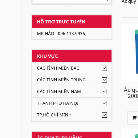
Ắc quy 
HỖ TRỢ TRỰC TUYẾN
MR HÀO : 096.113.9936
KHU VỰC
CÁC TỈNH MIỀN BẮC
CÁC TỈNH MIỀN TRUNG
Ắc qu
CÁC TỈNH MIỀN NAM
200
THÀNH PHỐ HÀ NỘI
TP.HỒ CHÍ MINH
ẮC QUY THEO HÃNG