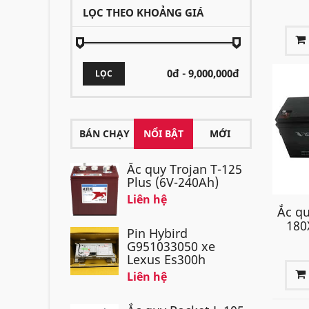
LỌC THEO KHOẢNG GIÁ
LỌC
BÁN CHẠY
NỔI BẬT
MỚI
Ắc quy Trojan T-125
Plus (6V-240Ah)
Liên hệ
Ắc qu
180
Pin Hybird
G951033050 xe
Lexus Es300h
Liên hệ