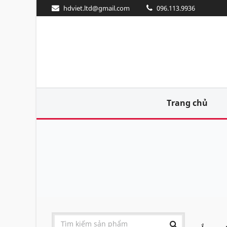
hdviet.ltd@gmail.com
096.113.9936
Trang chủ