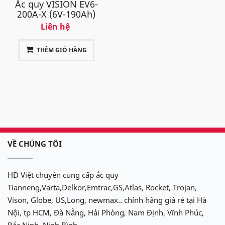
Ắc quy VISION EV6-
200A-X (6V-190Ah)
Liên hệ
THÊM GIỎ HÀNG
VỀ CHÚNG TÔI
HD Việt chuyên cung cấp ắc quy
Tianneng,Varta,Delkor,Emtrac,GS,Atlas, Rocket, Trojan,
Vison, Globe, US,Long, newmax.. chính hãng giá rẻ tại Hà
Nội, tp HCM, Đà Nẵng, Hải Phòng, Nam Định, Vĩnh Phúc,
Bắc Ninh, Ninh Bình..