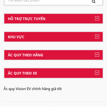
HỖ TRỢ TRỰC TUYẾN
KHU VỰC
ẮC QUY THEO HÃNG
ẮC QUY THEO XE
Ắc quy Vision EV chính hãng giá tốt