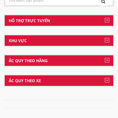
HỖ TRỢ TRỰC TUYẾN
KHU VỰC
ẮC QUY THEO HÃNG
ẮC QUY THEO XE