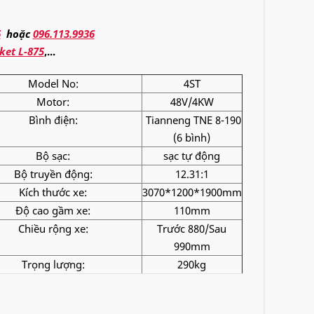
6
hoặc
096.113.9936
ket L-875
,...
Model No:
4ST
Motor:
48V/4KW
Bình điện:
Tianneng TNE 8-190
(6 bình)
Bộ sạc:
sạc tự động
Bộ truyền động:
12.31:1
Kích thước xe:
3070*1200*1900mm
Độ cao gầm xe:
110mm
Chiều rộng xe:
Trước 880/Sau
990mm
Trọng lượng:
290kg
Khả năng tải:
4 người
Vận tốc:
25km/h