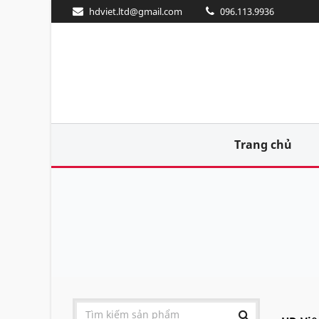
hdviet.ltd@gmail.com
096.113.9936
Trang chủ