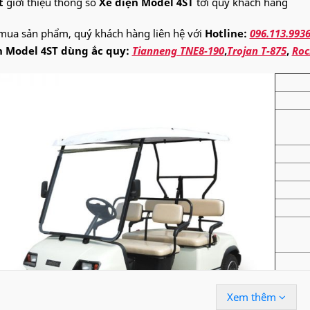
t
giới thiệu thông số
Xe điện Model 4ST
tới quý khách hàng
mua sản phẩm, quý khách hàng liên hệ với
Hotline:
096.113.993
n Model 4ST dùng ắc quy:
Tianneng TNE8-190
,
Trojan T-875
,
Roc
Xem thêm