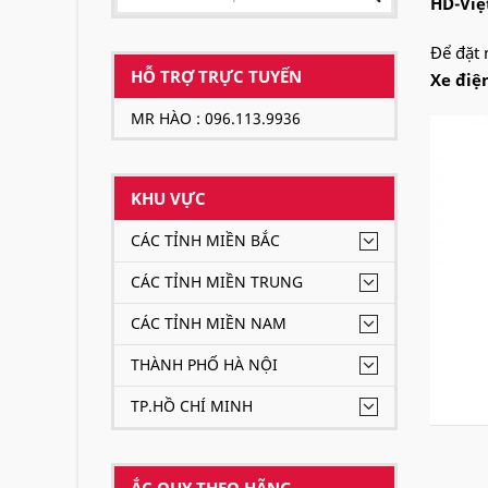
HD-Việ
Để đặt 
HỖ TRỢ TRỰC TUYẾN
Xe điệ
MR HÀO : 096.113.9936
KHU VỰC
CÁC TỈNH MIỀN BẮC
CÁC TỈNH MIỀN TRUNG
CÁC TỈNH MIỀN NAM
THÀNH PHỐ HÀ NỘI
TP.HỒ CHÍ MINH
ẮC QUY THEO HÃNG