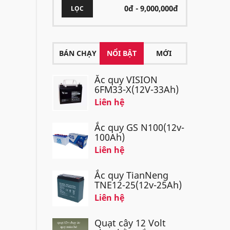
LỌC
BÁN CHẠY
NỔI BẬT
MỚI
Ắc quy VISION
6FM33-X(12V-33Ah)
Liên hệ
Ắc quy GS N100(12v-
100Ah)
Liên hệ
Ắc quy TianNeng
TNE12-25(12v-25Ah)
Liên hệ
Quạt cây 12 Volt