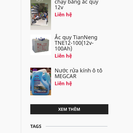
chạy bằng ắc quy
12v
Liên hệ
Ắc quy TianNeng
TNE12-100(12v-
100Ah)
Liên hệ
Nước rửa kính ô tô
MEGCAR
Liên hệ
XEM THÊM
TAGS