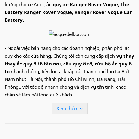
lượng cho xe Audi,
ắc quy xe Ranger Rover Vogue, The
Battery Ranger Rover Vogue, Ranger Rover Vogue Car
Battery.
- Ngoài việc bán hàng cho các doanh nghiệp, phân phối ắc
quy cho các cửa hàng. Chúng tôi còn cung cấp
dịch vụ thay
thay ắc quy ô tô tận nơi
, câu quy ô tô, cứu hộ ắc quy ô
tô
nhanh chóng, tiện lợi tại khắp các thành phố lớn tại Việt
Nam như: Hà Nội, thành phố Hồ Chí Minh, Đà Nẵng, Hải
Phòng.. với tốc độ nhanh chóng và dịch vụ tận tình, chắc
chắn sẽ làm hài lòng quý khách.
Xem thêm
Hotline:
09.68.68.30.97
để được hỗ trợ nhanh
Ắc quy
Delkor
cho xe
Ranger Rover
Vogue
:
Din 60038
(100Ah)