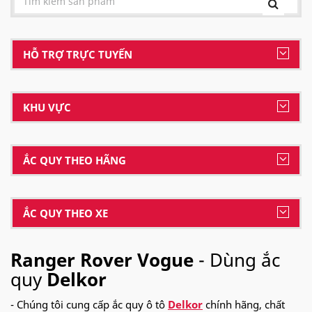
HỖ TRỢ TRỰC TUYẾN
KHU VỰC
ẮC QUY THEO HÃNG
ẮC QUY THEO XE
Ranger Rover Vogue
- Dùng ắc
quy
Delkor
- Chúng tôi cung cấp ắc quy ô tô
Delkor
chính hãng, chất