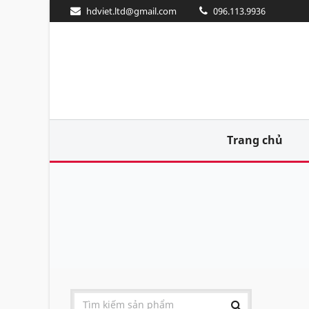
hdviet.ltd@gmail.com
096.113.9936
Trang chủ