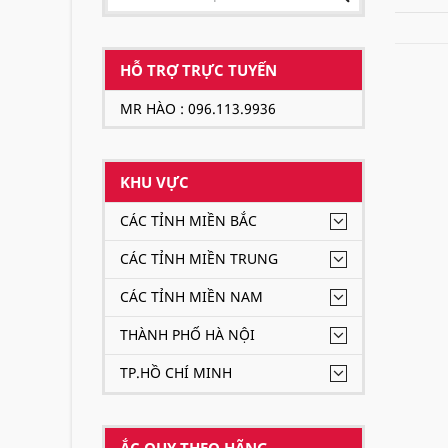
HỖ TRỢ TRỰC TUYẾN
MR HÀO : 096.113.9936
KHU VỰC
CÁC TỈNH MIỀN BẮC
CÁC TỈNH MIỀN TRUNG
CÁC TỈNH MIỀN NAM
THÀNH PHỐ HÀ NỘI
TP.HỒ CHÍ MINH
ẮC QUY THEO HÃNG