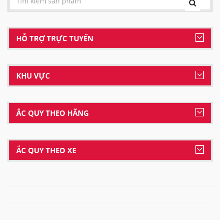
HỖ TRỢ TRỰC TUYẾN
KHU VỰC
ẮC QUY THEO HÃNG
ẮC QUY THEO XE