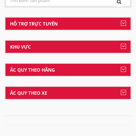
HỖ TRỢ TRỰC TUYẾN
KHU VỰC
ẮC QUY THEO HÃNG
ẮC QUY THEO XE