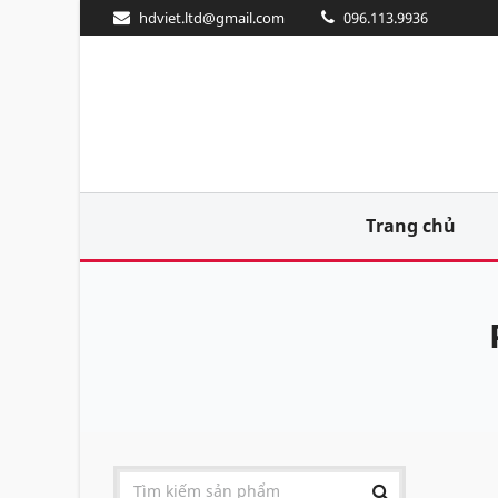
hdviet.ltd@gmail.com
096.113.9936
Trang chủ