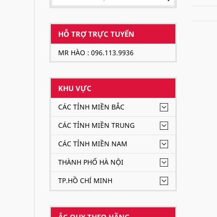
HỖ TRỢ TRỰC TUYẾN
MR HÀO : 096.113.9936
KHU VỰC
CÁC TỈNH MIỀN BẮC
CÁC TỈNH MIỀN TRUNG
CÁC TỈNH MIỀN NAM
THÀNH PHỐ HÀ NỘI
TP.HỒ CHÍ MINH
ẮC QUY THEO HÃNG