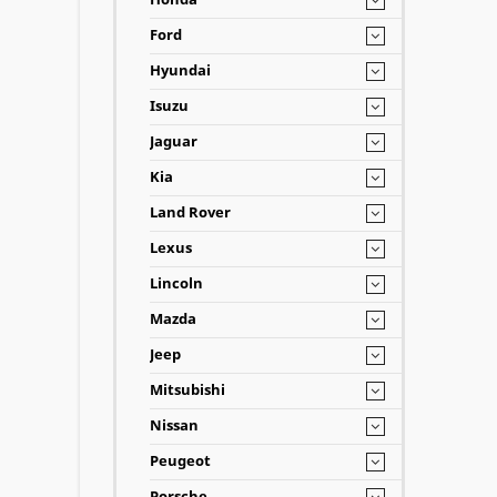
Ford
Hyundai
Isuzu
Jaguar
Kia
Land Rover
Lexus
Lincoln
Mazda
Jeep
Mitsubishi
Nissan
Peugeot
Porsche