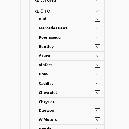
XE LVTONG
XE Ô TÔ
Audi
Mercedes Benz
Koenigsegg
Bentley
Acura
Vinfast
BMW
Cadillac
Chevrolet
Chrysler
Daewoo
W Motors
Honda