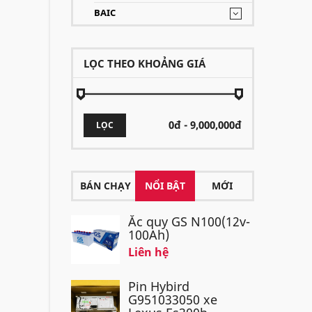
BAIC
LỌC THEO KHOẢNG GIÁ
LỌC
BÁN CHẠY
NỔI BẬT
MỚI
Ắc quy GS N100(12v-
100Ah)
Liên hệ
Pin Hybird
G951033050 xe