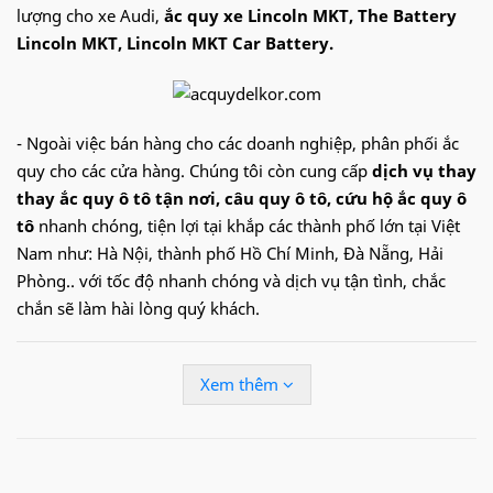
lượng cho xe Audi,
ắc quy xe Lincoln MKT, The Battery
Lincoln MKT, Lincoln MKT Car Battery.
- Ngoài việc bán hàng cho các doanh nghiệp, phân phối ắc
quy cho các cửa hàng. Chúng tôi còn cung cấp
dịch vụ thay
thay ắc quy ô tô tận nơi
, câu quy ô tô, cứu hộ ắc quy ô
tô
nhanh chóng, tiện lợi tại khắp các thành phố lớn tại Việt
Nam như: Hà Nội, thành phố Hồ Chí Minh, Đà Nẵng, Hải
Phòng.. với tốc độ nhanh chóng và dịch vụ tận tình, chắc
chắn sẽ làm hài lòng quý khách.
Hotline:
09.68.68.30.97
để được hỗ trợ nhanh
Xem thêm
Ắc quy
Delkor
cho xe
Lincoln
MKT
:
Din 58039
(80Ah)