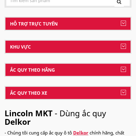
HỖ TRỢ TRỰC TUYẾN
KHU VỰC
ẮC QUY THEO HÃNG
ẮC QUY THEO XE
Lincoln MKT
- Dùng ắc quy
Delkor
- Chúng tôi cung cấp ắc quy ô tô
Delkor
chính hãng, chất