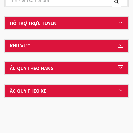
HỖ TRỢ TRỰC TUYẾN
KHU VỰC
ẮC QUY THEO HÃNG
ẮC QUY THEO XE