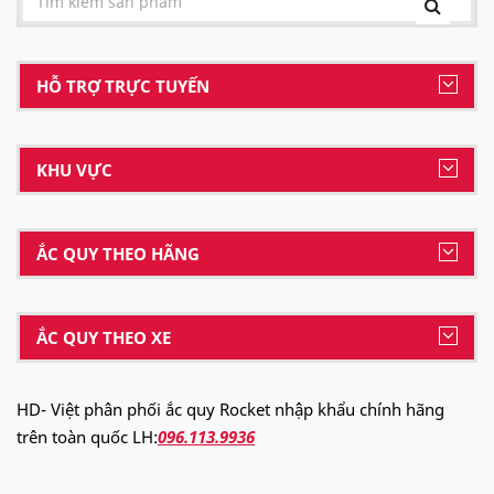
HỖ TRỢ TRỰC TUYẾN
KHU VỰC
ẮC QUY THEO HÃNG
ẮC QUY THEO XE
HD- Việt phân phối ắc quy Rocket nhập khẩu chính hãng
trên toàn quốc LH:
096.113.9936