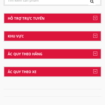
HỖ TRỢ TRỰC TUYẾN
KHU VỰC
ẮC QUY THEO HÃNG
ẮC QUY THEO XE