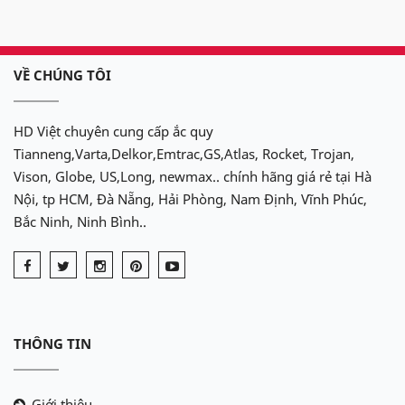
Hotline:
09.68.68.30.97
để được hỗ trợ nhanh về ắc quy
xe Fadil
VỀ CHÚNG TÔI
Ắc quy
Delkor
cho xe
Fadil
:
Din 54533
(45Ah)
HD Việt chuyên cung cấp ắc quy
Tianneng,Varta,Delkor,Emtrac,GS,Atlas, Rocket, Trojan,
Vison, Globe, US,Long, newmax.. chính hãng giá rẻ tại Hà
Nội, tp HCM, Đà Nẵng, Hải Phòng, Nam Định, Vĩnh Phúc,
Bắc Ninh, Ninh Bình..
THÔNG TIN
Giới thiệu