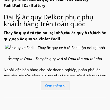
Fadil,Fadil Car Battery.
Đại lý ắc quy Delkor phục phụ
khách hàng trên toàn quốc
Thay ắc quy ô tô tận nơi tại nhà,câu ắc quy ô tô,kích ắc
quy,nạp ắc quy xe
Vinfat Fadil
Ắc quy xe Fadil - Thay ắc quy xe ô tô Fadil tận nơi tại nhà
Ngoài việc bán hàng cho các doanh nghiệp, phân phối ắc
quy cho các cửa hàng. Chúng tôi còn cung cấp
dịch vụ thay
thay ắc quy ô tô tận nơi, câu quy ô tô, cứu hộ ắc quy ô
Xem thêm
tô xe Fadil
nhanh chóng, tiện lợi tại khắp các thành phố lớn
tại Việt Nam như: Hà Nội, thành phố Hồ Chí Minh, Đà Nẵng,
Hải Phòng.. với tốc độ nhanh chóng và dịch vụ tận tình, chắc
chắn sẽ làm hài lòng quý khách.