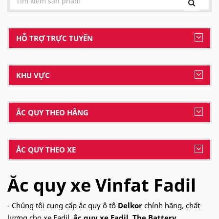
HỖ TRỢ TRỰC TUYẾN
KHU VỰC
ẮC QUY THEO HÃNG
ẮC QUY THEO XE
Ắc quy xe Vinfat Fadil
- Chúng tôi cung cấp ắc quy ô tô
Delkor
chính hãng, chất
lượng cho xe Fadil,
ắc quy xe Fadil, The Battery