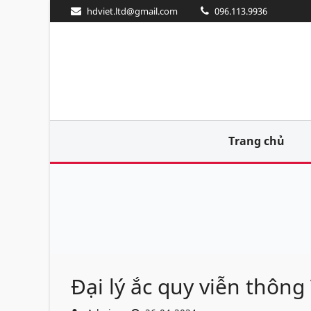
hdviet.ltd@gmail.com
096.113.9936
Trang chủ
Đại lý ắc quy viễn thôn