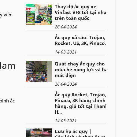
Thay dộ ắc quy xe
Vinfast VF8 tốt tại nhà
y viễn
trên toàn quốc
26-04-2024
Ắc quy xả sâu: Trojan,
Rocket, US, 3K, Pinaco..
14-03-2021
 Nam
Quạt chạy ắc quy cho
mùa hè nóng lực và hay
mất điện
26-04-2024
Ắc quy Rocket, Trojan,
Pinaco, 3K hàng chính
bình ắc
hãng, giá tốt tại Thanh
H...
14-03-2021
Cứu hộ ắc quy |
Câu,kích và thay ắc quy