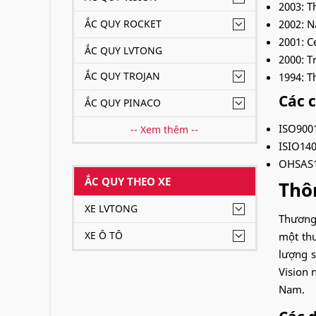
2003: T
ẮC QUY ROCKET
2002: N
2001: C
ẮC QUY LVTONG
2000: T
ẮC QUY TROJAN
1994: T
Các 
ẮC QUY PINACO
ISO900
-- Xem thêm --
ISIO14
OHSAS1
ẮC QUY THEO XE
Thô
XE LVTONG
Thương 
XE Ô TÔ
một thư
lượng 
Vision 
Nam.