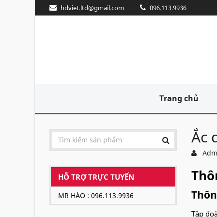
hdviet.ltd@gmail.com
096.113.9936
Trang chủ
Ắc 
Adm
Thôn
HỖ TRỢ TRỰC TUYẾN
Thông
MR HÀO : 096.113.9936
Tập đoà