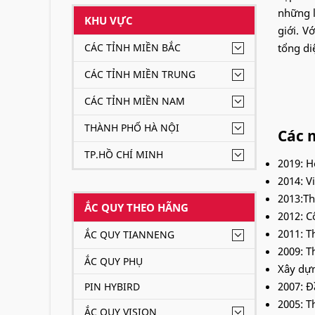
những l
KHU VỰC
giới. V
CÁC TỈNH MIỀN BẮC
tổng di
CÁC TỈNH MIỀN TRUNG
CÁC TỈNH MIỀN NAM
THÀNH PHỐ HÀ NỘI
Các 
TP.HỒ CHÍ MINH
2019: H
2014: V
2013:Th
ẮC QUY THEO HÃNG
2012: C
2011: T
ẮC QUY TIANNENG
2009: T
ẮC QUY PHỤ
Xây dựn
2007: Đ
PIN HYBIRD
2005: T
ẮC QUY VISION