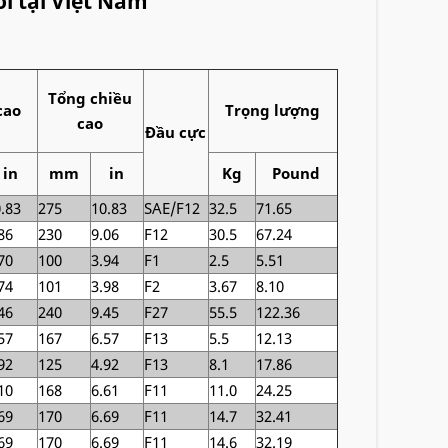
i tại Việt Nam
Tổng chiều
cao
Trọng lượng
cao
Đầu cực
in
mm
in
Kg
Pound
.83
275
10.83
SAE/F12
32.5
71.65
86
230
9.06
F12
30.5
67.24
70
100
3.94
F1
2.5
5.51
74
101
3.98
F2
3.67
8.10
46
240
9.45
F27
55.5
122.36
57
167
6.57
F13
5.5
12.13
92
125
4.92
F13
8.1
17.86
10
168
6.61
F11
11.0
24.25
69
170
6.69
F11
14.7
32.41
69
170
6.69
F11
14.6
32.19