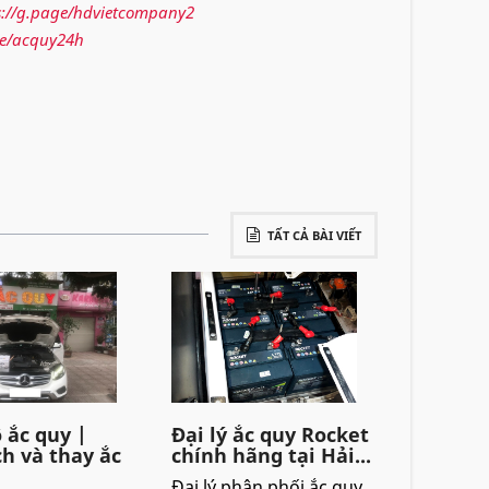
s://g.page/hdvietcompany2
ge/acquy24h
TẤT CẢ BÀI VIẾT
 ắc quy |
Đại lý ắc quy Rocket
ch và thay ắc
chính hãng tại Hải...
Đại lý phân phối ắc quy