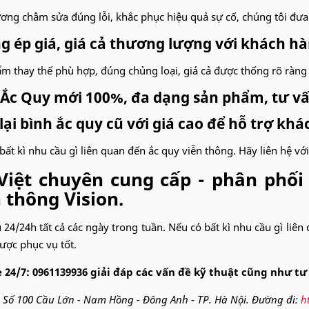
ơng châm sửa đúng lỗi, khắc phục hiệu quả sự cố, chúng tôi đưa đ
g ép giá, giá cả thương lượng với khách h
m thay thế phù hợp, đúng chủng loại, giá cả được thống rõ ràng t
 Ắc Quy mới 100%, đa dạng sản phẩm, tư vấ
ại bình ắc quy cũ với giá cao để hỗ trợ kh
bất kì nhu cầu gì liên quan đến ắc quy viễn thông. Hãy liên hệ vớ
Việt chuyên cung cấp - phân phố
 thông Vision.
 24/24h tất cả các ngày trong tuần. Nếu có bất kì nhu cầu gì liên
được phục vụ tốt.
 24/7: 0961139936 giải đáp các vấn đề kỹ thuật cũng như tư
: Số 100 Cầu Lớn - Nam Hồng - Đông Anh - TP. Hà Nội. Đường đi:
h