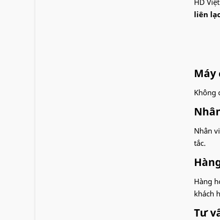
HD Việt
liên lạ
Máy đ
Không c
Nhân
Nhân vi
tắc.
Hàng
Hàng hó
khách h
Tư vấ