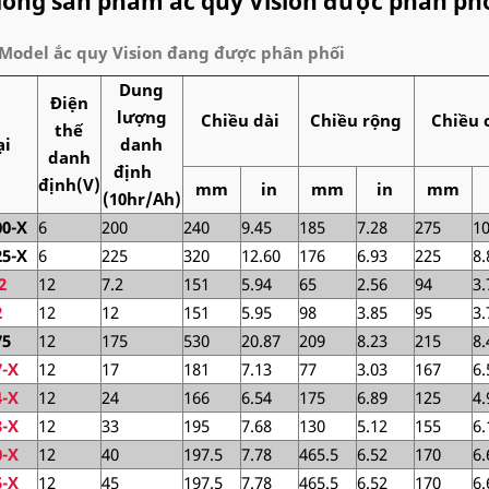
dòng sản phẩm ắc quy Vision được phân phố
Model ắc quy Vision đang được phân phối
Dung
Điện
lượng
Chiều dài
Chiều rộng
Chiều 
thế
ại
danh
danh
định
định(V)
mm
in
mm
in
mm
(10hr/Ah)
0-X
6
200
240
9.45
185
7.28
275
10
5-X
6
225
320
12.60
176
6.93
225
8.
2
12
7.2
151
5.94
65
2.56
94
3.
2
12
12
151
5.95
98
3.85
95
3.
75
12
175
530
20.87
209
8.23
215
8.
-X
12
17
181
7.13
77
3.03
167
6.
-X
12
24
166
6.54
175
6.89
125
4.
-X
12
33
195
7.68
130
5.12
155
6.
-X
12
40
197.5
7.78
465.5
6.52
170
6.
-X
12
45
197.5
7.78
465.5
6.52
170
6.