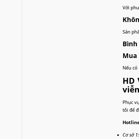
Với phư
Khôn
Sản phẩ
Bình
Mua l
Nếu có 
HD 
viễn
Phục vụ
tôi để 
Hotline
Cơ sở 1