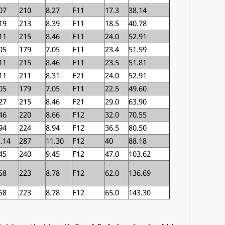
07
210
8.27
F11
17.3
38.14
19
213
8.39
F11
18.5
40.78
11
215
8.46
F11
24.0
52.91
05
179
7.05
F11
23.4
51.59
11
215
8.46
F11
23.5
51.81
11
211
8.31
F21
24.0
52.91
05
179
7.05
F11
22.5
49.60
27
215
8.46
F21
29.0
63.90
46
220
8.66
F12
32.0
70.55
94
224
8.94
F12
36.5
80.50
.14
287
11.30
F12
40
88.18
45
240
9.45
F12
47.0
103.62
58
223
8.78
F12
62.0
136.69
58
223
8.78
F12
65.0
143.30