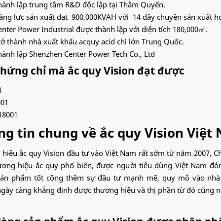
hành lập trung tâm R&D độc lập tại Thâm Quyến.
ăng lực sản xuất đạt 900,000KVAH với 14 dây chuyền sản xuất h
enter Power Industrial được thành lập với diện tích 180,000㎡.
rở thành nhà xuất khẩu acquy acid chì lớn Trung Quốc.
hành lập Shenzhen Center Power Tech Co., Ltd
chứng chỉ mà ắc quy Vision đạt được
1
001
8001
ng tin chung về ắc quy Vision Việt
hiệu ắc quy Vision đầu tư vào Việt Nam rất sớm từ năm 2007, Ch
ơng hiệu ắc quy phổ biến, được người tiêu dùng Việt Nam đón
sản phẩm tốt cộng thêm sự đầu tư mạnh mẽ, quy mô vào nhà 
ngày càng khẳng định được thương hiệu và thị phần từ đó cũng ng