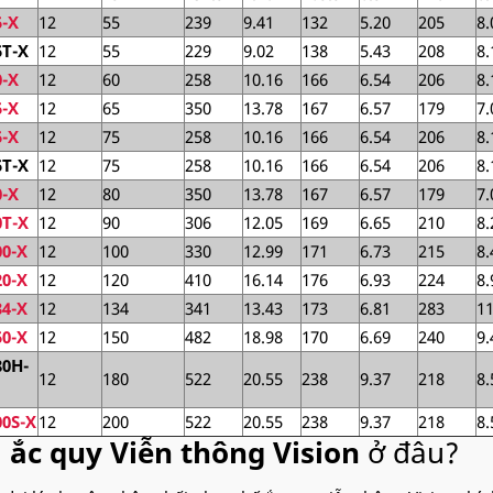
-X
12
55
239
9.41
132
5.20
205
8.
T-X
12
55
229
9.02
138
5.43
208
8.
-X
12
60
258
10.16
166
6.54
206
8.
-X
12
65
350
13.78
167
6.57
179
7.
-X
12
75
258
10.16
166
6.54
206
8.
T-X
12
75
258
10.16
166
6.54
206
8.
-X
12
80
350
13.78
167
6.57
179
7.
T-X
12
90
306
12.05
169
6.65
210
8.
0-X
12
100
330
12.99
171
6.73
215
8.
0-X
12
120
410
16.14
176
6.93
224
8.
4-X
12
134
341
13.43
173
6.81
283
11
0-X
12
150
482
18.98
170
6.69
240
9.
0H-
12
180
522
20.55
238
9.37
218
8.
0S-X
12
200
522
20.55
238
9.37
218
8.
a
ắc quy Viễn thông Vision
ở đâu?