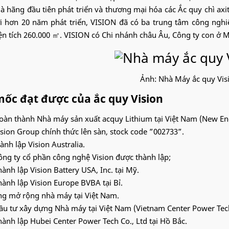
à hãng đầu tiên phát triển và thương mại hóa các Ắc quy chì axit
ới hơn 20 năm phát triển, VISION đã có ba trung tâm công ng
ện tích 260.000 ㎡. VISION có Chi nhánh châu Âu, Công ty con ở 
Ảnh: Nhà Máy ắc quy Vis
mốc đạt được của ắc quy Vision
oàn thành Nhà máy sản xuất acquy Lithium tại Việt Nam (New En
ision Group chính thức lên sàn, stock code ”002733”.
ành lập Vision Australia.
ông ty cổ phần công nghệ Vision được thành lập;
hành lập Vision Battery USA, Inc. tại Mỹ.
hành lập Vision Europe BVBA tại Bỉ.
g mở rộng nhà máy tại Việt Nam.
ầu tư xây dựng Nhà máy tại Việt Nam (Vietnam Center Power Tec
hành lập Hubei Center Power Tech Co., Ltd tại Hồ Bắc.