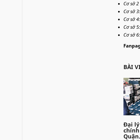
Cơ sở 2
Cơ sở 3
Cơ sở 4
Cơ sở 5
Cơ sở 6
Fanpag
BÀI V
Đại l
chính
Quận.