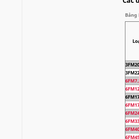
Các 
Bảng 
Lo
3FM20
3FM22
6FM7.
6FM1
6FM1
6FM17
6FM24
6FM33
6FM40
6FM45