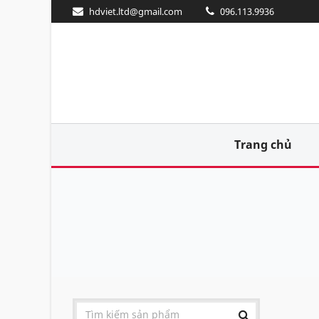
hdviet.ltd@gmail.com
096.113.9936
Trang chủ