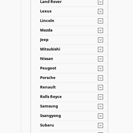
Land Rover
Lexus
Lincoln
Mazda
Jeep
Mitsubishi
Nissan
Peugeot
Porsche
Renault
Rolls Royce
Samsung
Ssangyong
Subaru