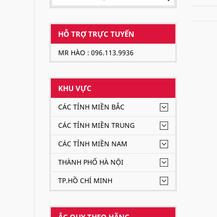
HỖ TRỢ TRỰC TUYẾN
MR HÀO : 096.113.9936
KHU VỰC
CÁC TỈNH MIỀN BẮC
CÁC TỈNH MIỀN TRUNG
CÁC TỈNH MIỀN NAM
THÀNH PHỐ HÀ NỘI
TP.HỒ CHÍ MINH
ẮC QUY THEO HÃNG