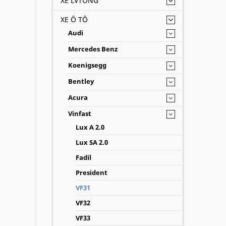
XE LVTONG
XE Ô TÔ
Audi
Mercedes Benz
Koenigsegg
Bentley
Acura
Vinfast
Lux A 2.0
Lux SA 2.0
Fadil
President
VF31
VF32
VF33