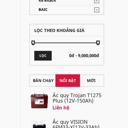
Xe khách
BAIC
LỌC THEO KHOẢNG GIÁ
LỌC
BÁN CHẠY
NỔI BẬT
MỚI
Ắc quy Trojan T1275
Plus (12V-150Ah)
Liên hệ
Ắc quy VISION
6FM33-X(12V-33Ah)