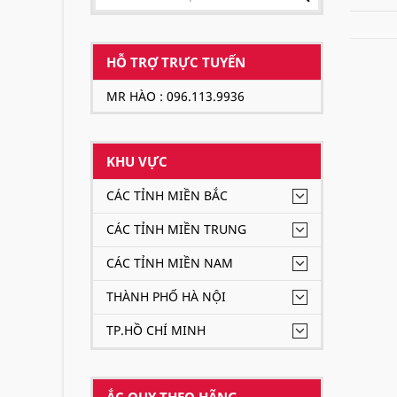
HỖ TRỢ TRỰC TUYẾN
MR HÀO : 096.113.9936
KHU VỰC
CÁC TỈNH MIỀN BẮC
CÁC TỈNH MIỀN TRUNG
CÁC TỈNH MIỀN NAM
THÀNH PHỐ HÀ NỘI
TP.HỒ CHÍ MINH
ẮC QUY THEO HÃNG