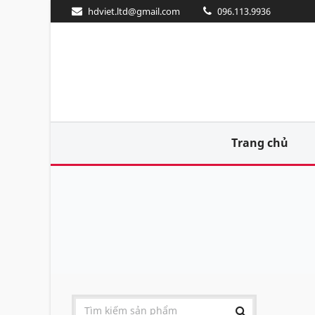
hdviet.ltd@gmail.com
096.113.9936
Trang chủ