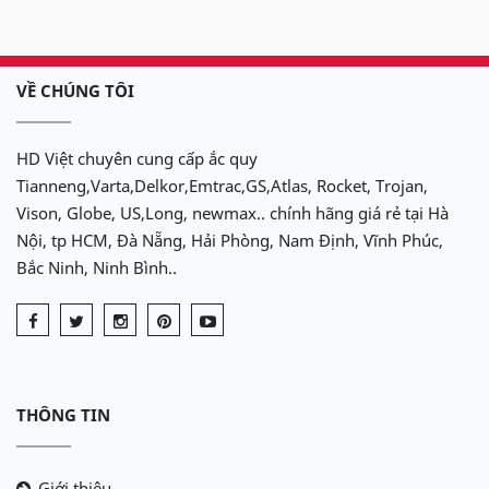
-
Din 56530
(65Ah) hoặc
VỀ CHÚNG TÔI
-
Din 57539
(75Ah)
HD Việt chuyên cung cấp ắc quy
Tianneng,Varta,Delkor,Emtrac,GS,Atlas, Rocket, Trojan,
Vison, Globe, US,Long, newmax.. chính hãng giá rẻ tại Hà
Nội, tp HCM, Đà Nẵng, Hải Phòng, Nam Định, Vĩnh Phúc,
Bắc Ninh, Ninh Bình..
THÔNG TIN
Giới thiệu