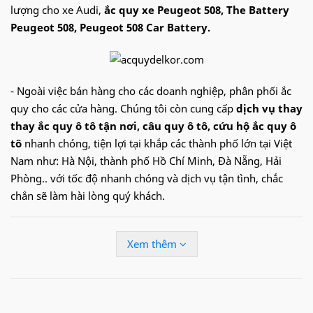
lượng cho xe Audi,
ắc quy xe Peugeot 508, The Battery
Peugeot 508, Peugeot 508 Car Battery.
- Ngoài việc bán hàng cho các doanh nghiệp, phân phối ắc
quy cho các cửa hàng. Chúng tôi còn cung cấp
dịch vụ thay
thay ắc quy ô tô tận nơi
, câu quy ô tô, cứu hộ ắc quy ô
tô
nhanh chóng, tiện lợi tại khắp các thành phố lớn tại Việt
Nam như: Hà Nội, thành phố Hồ Chí Minh, Đà Nẵng, Hải
Phòng.. với tốc độ nhanh chóng và dịch vụ tận tình, chắc
chắn sẽ làm hài lòng quý khách.
Hotline:
09.68.68.30.97
để được hỗ trợ nhanh
Xem thêm
Ắc quy
Delkor
cho xe
Peugeot 508
:
-
Din 56030
(60Ah) hoặc