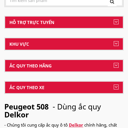
HỖ TRỢ TRỰC TUYẾN
KHU VỰC
ẮC QUY THEO HÃNG
ẮC QUY THEO XE
Peugeot 508
- Dùng ắc quy
Delkor
- Chúng tôi cung cấp ắc quy ô tô
Delkor
chính hãng, chất