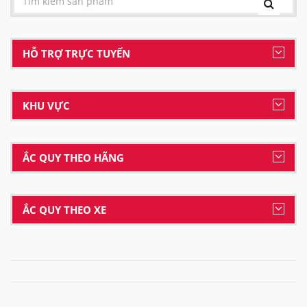
HỖ TRỢ TRỰC TUYẾN
KHU VỰC
ẮC QUY THEO HÃNG
ẮC QUY THEO XE