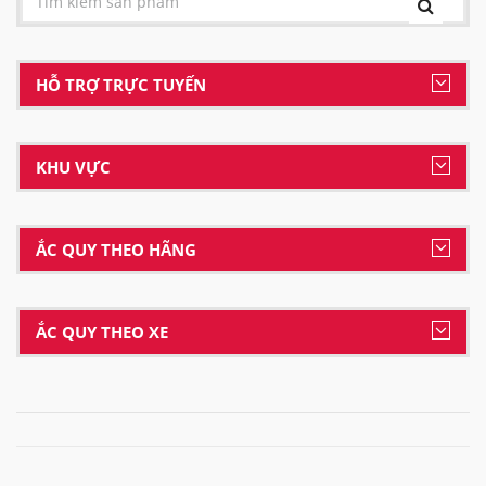
HỖ TRỢ TRỰC TUYẾN
KHU VỰC
ẮC QUY THEO HÃNG
ẮC QUY THEO XE