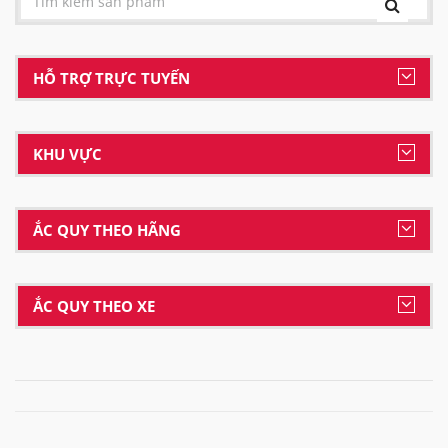
HỖ TRỢ TRỰC TUYẾN
KHU VỰC
ẮC QUY THEO HÃNG
ẮC QUY THEO XE