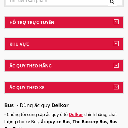
HỖ TRỢ TRỰC TUYẾN
KHU VỰC
ẮC QUY THEO HÃNG
ẮC QUY THEO XE
Bus
- Dùng ắc quy
Delkor
- Chúng tôi cung cấp ắc quy ô tô
Delkor
chính hãng, chất
lượng cho xe Bus,
ắc quy xe Bus, The Battery Bus, Bus