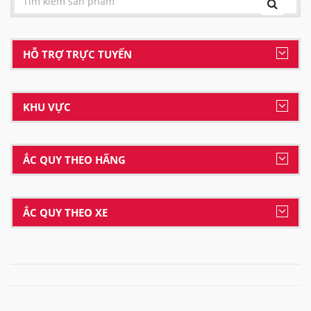
HỖ TRỢ TRỰC TUYẾN
KHU VỰC
ẮC QUY THEO HÃNG
ẮC QUY THEO XE