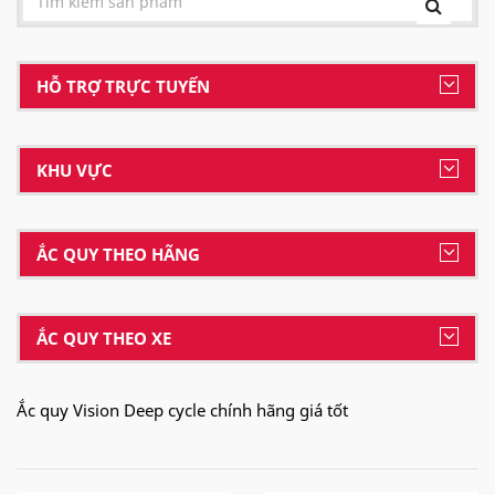
HỖ TRỢ TRỰC TUYẾN
KHU VỰC
ẮC QUY THEO HÃNG
ẮC QUY THEO XE
Ắc quy Vision Deep cycle chính hãng giá tốt