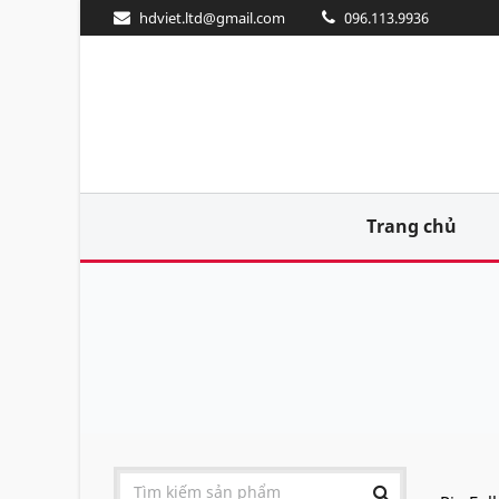
hdviet.ltd@gmail.com
096.113.9936
Trang chủ