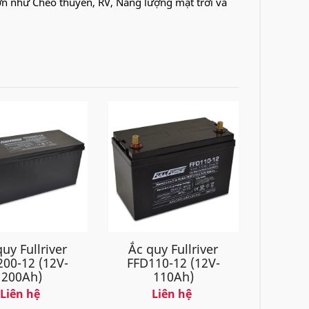
hơn như Chèo thuyền, RV, Năng lượng mặt trời và
uy Fullriver
Ắc quy Fullriver
200-12 (12V-
FFD110-12 (12V-
200Ah)
110Ah)
Liên hệ
Liên hệ