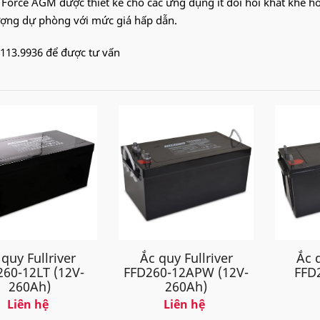
l Force AGM được thiết kế cho các ứng dụng ít đòi hỏi khắt khe 
ợng dự phòng với mức giá hấp dẫn.
.113.9936 để được tư vấn
 quy Fullriver
Ắc q
Ắc quy Fullriver
260-12LT (12V-
FFD
FFD260-12APW (12V-
260Ah)
260Ah)
Liên hệ
Liên hệ