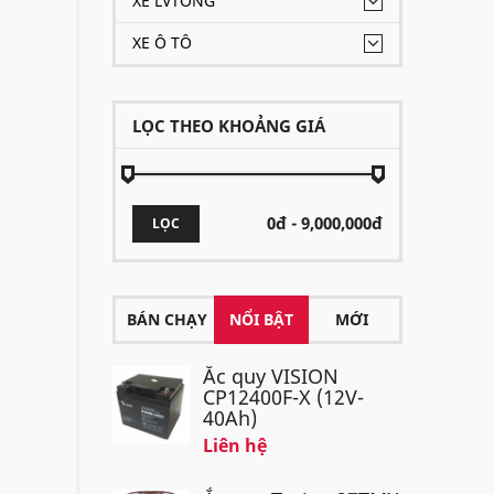
XE LVTONG
XE Ô TÔ
LỌC THEO KHOẢNG GIÁ
LỌC
BÁN CHẠY
NỔI BẬT
MỚI
Ắc quy VISION
CP12400F-X (12V-
40Ah)
Liên hệ