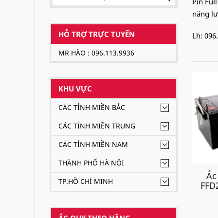
Pin Ful
năng lư
HỖ TRỢ TRỰC TUYẾN
Lh: 096
MR HÀO : 096.113.9936
KHU VỰC
CÁC TỈNH MIỀN BẮC
CÁC TỈNH MIỀN TRUNG
CÁC TỈNH MIỀN NAM
THÀNH PHỐ HÀ NỘI
Ắc
TP.HỒ CHÍ MINH
FFD
ẮC QUY THEO HÃNG