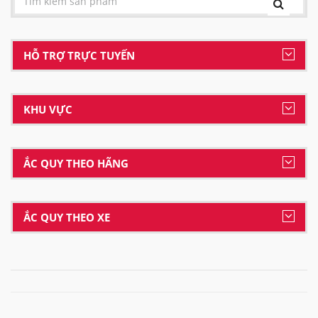
HỖ TRỢ TRỰC TUYẾN
KHU VỰC
ẮC QUY THEO HÃNG
ẮC QUY THEO XE