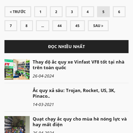
(CURRENT)
TRƯỚC
1
2
3
4
5
6
7
8
...
44
45
SAU
ĐỌC NHIỀU NHẤT
Thay dộ ắc quy xe Vinfast VF8 tốt tại nhà
trên toàn quốc
26-04-2024
Ắc quy xả sâu: Trojan, Rocket, US, 3K,
Pinaco..
14-03-2021
Quạt chạy ắc quy cho mùa hè nóng lực và
hay mất điện
26-04-2024