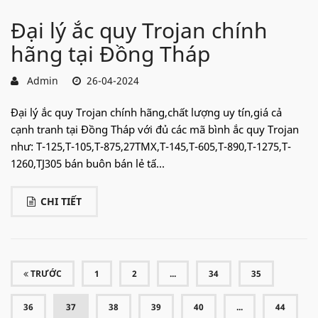
Đại lý ắc quy Trojan chính
hãng tại Đồng Tháp
Admin
26-04-2024
Đại lý ắc quy Trojan chính hãng,chất lượng uy tín,giá cả
cạnh tranh tại Đồng Tháp với đủ các mã bình ắc quy Trojan
như: T-125,T-105,T-875,27TMX,T-145,T-605,T-890,T-1275,T-
1260,TJ305 bán buôn bán lẻ tấ...
CHI TIẾT
TRƯỚC
1
2
...
34
35
(CURRENT)
36
37
38
39
40
...
44